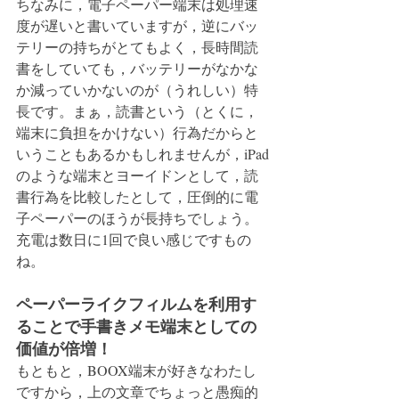
ちなみに，電子ペーパー端末は処理速
度が遅いと書いていますが，逆にバッ
テリーの持ちがとてもよく，長時間読
書をしていても，バッテリーがなかな
か減っていかないのが（うれしい）特
長です。まぁ，読書という（とくに，
端末に負担をかけない）行為だからと
いうこともあるかもしれませんが，iPad
のような端末とヨーイドンとして，読
書行為を比較したとして，圧倒的に電
子ペーパーのほうが長持ちでしょう。
充電は数日に1回で良い感じですもの
ね。
ペーパーライクフィルムを利用す
ることで手書きメモ端末としての
価値が倍増！
もともと，BOOX端末が好きなわたし
ですから，上の文章でちょっと愚痴的