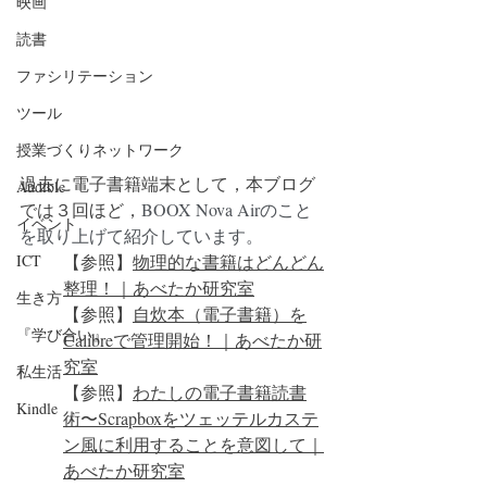
映画
読書
ファシリテーション
ツール
授業づくりネットワーク
過去に電子書籍端末として，本ブログ
Audible
では３回ほど，
BOOX Nova Airのこと
イベント
を取り上げて紹介しています。
【参照】
物理的な書籍はどんどん
ICT
整理！｜あべたか研究室
生き方
【参照】
自炊本（電子書籍）を
『学び合い』
Calibreで管理開始！｜あべたか研
究室
私生活
【参照】
わたしの電子書籍読書
Kindle
術〜Scrapboxをツェッテルカステ
ン風に利用することを意図して｜
あべたか研究室