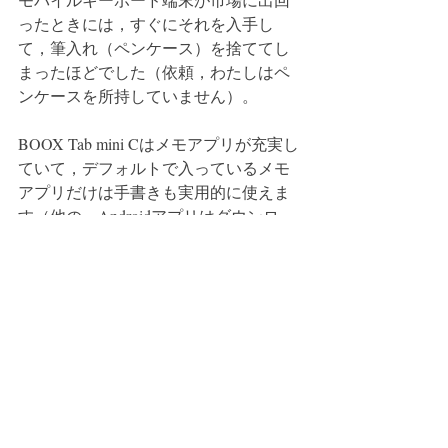
ったときには，すぐにそれを入手し
て，筆入れ（ペンケース）を捨ててし
まったほどでした（依頼，わたしはペ
ンケースを所持していません）。
BOOX Tab mini Cはメモアプリが充実し
ていて，デフォルトで入っているメモ
アプリだけは手書きも実用的に使えま
す（他の，Androidアプリはダウンロー
ドできますが，実用的には使えませ
ん）。しかし，上に書いたわたしの癖
のせいで，一般の人にはいいのかもし
れないけれど，わたしには使えないな
ぁとあきらめかけていました。
あるとき，「あっ，ペーパーライクフ
ィルムを貼ったらどうだろう」と思い
つきました。いつも，手元においてあ