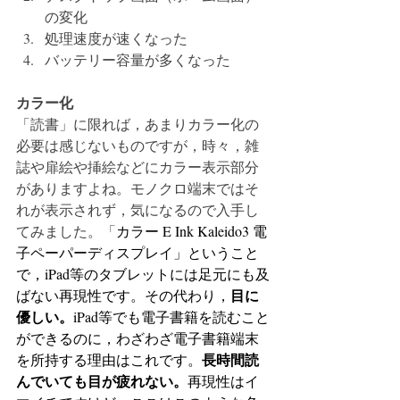
の変化
処理速度が速くなった
バッテリー容量が多くなった
カラー化
「読書」に限れば，あまりカラー化の
必要は感じないものですが，時々，雑
誌や扉絵や挿絵などにカラー表示部分
がありますよね。モノクロ端末ではそ
れが表示されず，気になるので入手し
てみました。「
カラー E Ink Kaleido3 電
子ペーパーディスプレイ」ということ
で，iPad等のタブレットには足元にも及
目に
ばない再現性です。その代わり，
優しい。
iPad等でも電子書籍を読むこと
ができるのに，わざわざ電子書籍端末
長時間読
を所持する理由はこれです。
んでいても目が疲れない。
再現性はイ