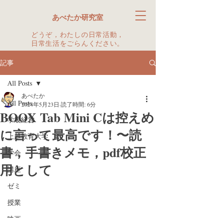
あべたか研究室
どうぞ，わたしの日常活動，
日常生活をごらんください。
記事
All Posts
あべたか
All Posts
2024年5月23日
読了時間: 6分
BOOX Tab Mini Cは控えめ
学級経営
に言って最高です！〜読
上越教育大学
書，手書きメモ，pdf校正
学会
用として
講座
ゼミ
授業