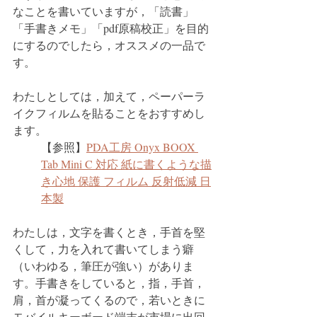
なことを書いていますが，「読書」
「手書きメモ」「pdf原稿校正」を目的
にするのでしたら，オススメの一品で
す。
わたしとしては，加えて，ペーパーラ
イクフィルムを貼ることをおすすめし
ます。
【参照】
PDA工房 Onyx BOOX 
Tab Mini C 対応 紙に書くような描
き心地 保護 フィルム 反射低減 日
本製
わたしは，文字を書くとき，手首を堅
くして，力を入れて書いてしまう癖
（いわゆる，筆圧が強い）がありま
す。手書きをしていると，指，手首，
肩，首が凝ってくるので，若いときに
モバイルキーボード端末が市場に出回