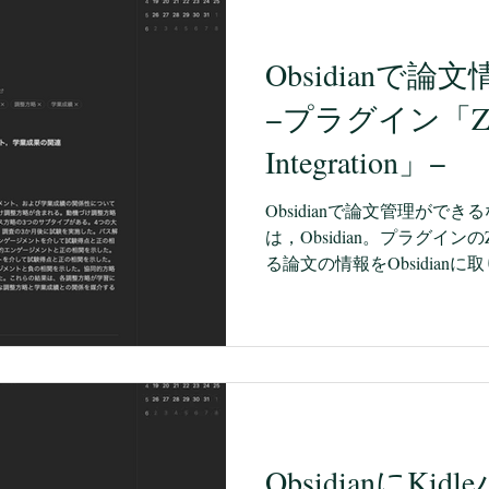
し，自分の創作活動やデー
れるということも，Obsidi
Obsidianで
が，もう一つ，めちゃくちゃ
（Cursor活用）です。 
−プラグイン「Zot
生成AIとは一線を画すCursor
Geminiを想像すると思います
Integration」−
ょっと違います。 AIエディ
GoogleからAntigravit
Obsidianで論文管理がで
隈を利用していた
は，Obsidian。プラグインのZot
る論文の情報をObsidian
論文管理ソフトZotero。２つ
文がZoteroに収められている
論文を管理していて，必要なとき
む。） 私は，仕事，私生活
げることで，自分の意識上
れないことを，見つけるこ
と思っています。 ですから
ObsidianにK
る，論文情報も気軽にObsid