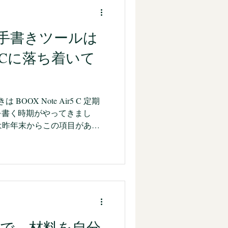
合い』
私生活
は手書きツールは
ir5 Cに落ち着いて
BOOX Note Air5 C 定期
を書く時期がやってきまし
 には昨年末からこの項目があ
表示され続けていたのです
ルデンウィークの旅行が過
いて仕事や研究に向き合える
投稿してここでようやくTo
す。 結論から言うと，昨年末に
を使うようになり，そこから手書きツ
。2025年10月頃のブログ
dianで，材料を自分
o で締めていましたが，その直後の年