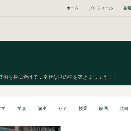
ホーム
プロフィール
書
技術を身に着けて，幸せな世の中を築きましょう！！
大学
学会
講座
ゼミ
授業
映画
読書