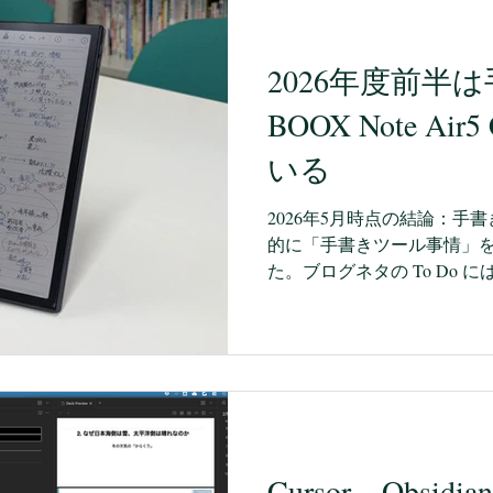
ーク
Audible
イベント
ICT
生き方
『学び
2026年度前半
BOOX Note A
いる
2026年5月時点の結論：手書きは 
的に「手書きツール事情」
た。ブログネタの To Do
り，毎日リストの一番上に
が，4月の慌ただしさやゴー
ぎ，ようやく土日も上越に
状態になったので，ブログに
Do から消すことができま
BOOX Note Air5 C
ールの主力は変わっていません
Cursor，Obsi
では Xiaomi Pad 7 Pr