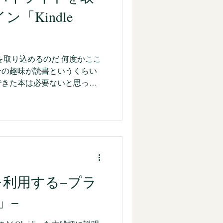
ています。 従来も，
「Kindle
理ソフトで論文を管理していたの
張ってきておきたいという論
nseに情報をコピペしておいた
ここのつながりもさすがにフォロー
ライトを取り込めるのだ 何度かここ
一の趣味が読書というくらい
できた本は必要ないと思って
の本を処分し続けているわけ
います。物理的に邪魔です。
分していかなければならない
要最小限の紙の本だけの所持
ャリアとしての仕事を終えた
な書籍を処分しようと考えて
っているのは，私生活的には
DFを利用する−プラ
活。仕事的には，紙の書籍を購入して，
後，紙の書籍を処分するとい
」−
le読書の方法 従来の読み方は以
ライトやメモを取りながら読書を