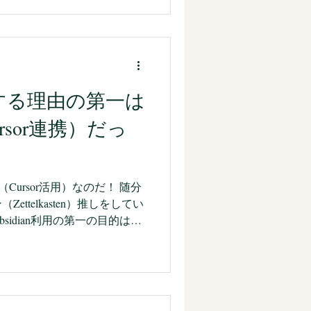
kdown形式ですよね。
くて，Mermaid記法というもの
ーチャートのような図が描け
を用いてスライドも作成できま
くて，生成AIを考えると，
利用する理由の第一は
で，「指示（プロンプト）→生成
arpで作成した）スライドの完
rsor連携）だっ
ーズに作成できるかもしれな
で，それらのデータが全て
ので，Obsidianで管理できると
Markdown記法をすでに当たり
用（Cursor活用）なのだ！ 随分
が考えたようなこと
ttelkasten）推しをしてい
idian利用の第一の目的はそ
なと思います。 もちろん，
したら，今まで心地よく使っ
を離れる必要はありません。 す
dianには，たくさんのプラグ
に，いろいろなものと連携