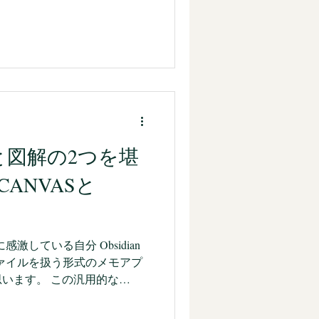
したチップスとか，かゆいと
クが簡単にできますが，未
て，最新の情報などは，イン
，Obsidianの大枠を学ん
ットから学ぶことでOKかも
のときは，Obsidianの全体
基本的（ベーシック）な内容
きはやはり書籍です。 しか
ば，ICT関連の情報はどんど
，ずっと手元においておくよ
文章と図解の2つを堪
そんなときに便利なのが，
ら，KinndleUnlimitedにライ
ANVASと
のほうが，内容も充実してい
と頭の中で思いつつも，
ンナップされている「Obs
感激している自分 Obsidian
nファイルを扱う形式のメモアプ
います。 この汎用的な
ルを扱うことで，扱いやすさのメ
。 最近ですと，生成AIが吐