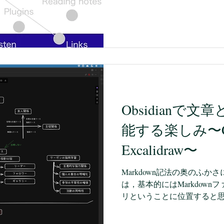
は，書籍からです。 細々と
ちろん，この過去へのリン
ころに手が届く内容，そし
ターネットからの学びが多いので
だ今となっては，インターネ
しれません。 しかし，使い始め
の概要が知りたいですし，
を知りたいです。 そんなと
し，全体構造を知ってしまえ
ん更新されるでしょうから
Obsidianで
うなものでもありません。 
KindleUnlimited。 もしかした
能する楽しみ〜C
ンナップされていない書籍
Excalidraw〜
て得るものが多いのかなぁ
KindleUnlimitedにライ
Markdown記法の奥のふかさに
は，基本的にはMarkdow
リということに位置すると思
Markdown形式のファイ
リットが発生するわけですね