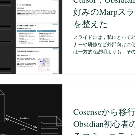
末前後に BOOX Note Ai
好みのMarpス
ノート代わり」として使い続けて
Pad 7 Pro から乗り換え
を整えた
的に持ち歩くのが重かったことです
専用機というより，いわば Androi
スライドには，私にとって2
ナーや研修など外部向けに
は一方的な説明よりも，そ
してもらったりすることが
容をそのまま文字にすれば
ん。過去スライドを分割・
イズ・ゲーム的な要素をそ
で，AIに一括で作らせるの
いくつもりです。 もう1つ
ド形式にすることで端的に
Cosenseから
す。ゼミで長文を噛み砕い
料・論文・報道のデータな
Obsidian初
「パッとスライド化」でき
す。ここは，材料さえ渡せ