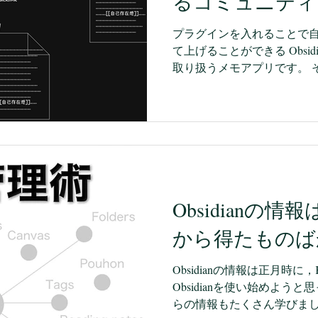
るコミュニティ
ます。 編集のしやすさがほ
介
の現在地 2025年夏前後か
プラグインを入れることで自分好
になりました。まじんさんが，Gem
て上げることができる Obsidi
Script（GAS）を組み合
取り扱うメモアプリです。 そ
Geminiに渡す
列を [[]] で囲むことで，Ob
（Vault）内のファイル同
できます。 ホームページを
て，そこをクリックすると
るというのは一般的だと思
成したことのない方にとっ
作成するかということはな
Obsidianの情報はK
かも，基本，リンクをつけ
前に作成しておいて，その
から得たものば
張るということになります
（過去）へのリンクを張る
Obsidianの情報は正月時に，Ki
の時点ではＡからＢへのリ
Obsidianを使い始めよう
リンクしたいときは，Ｂの
らの情報もたくさん学びま
クする作業をしなければなりませ