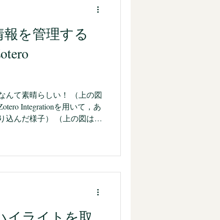
タベース活動の助けをしてく
anに移行した理由ではあります
論文情報を管理する
大きな理由は，AI活用
世に広く普及しているチャット型
ero
 生成AIというと，ChatGPTや
が，CursorはAIはAIでも，ち
タと言われます。 最近，
yが登場したので，このAIエディタ界
きるなんて素晴らしい！ （上の図
ero Integrationを用いて，あ
に取り込んだ様子） （上の図は，
上のObsidianに取り込んだ論
様子。普段は，このZoteroで
にObsidianに取り込
，全ての情報をリンクでつな
では見つけられない，考えら
とができるようになっている
，自分が興味ある，必要のあ
idleハイライトを取
ianの中でやりとりできるよう