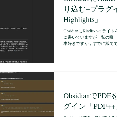
にしておくと便利だなと思っ
り込む−プラグイン
Mendeleyという論文管
ですが，どうしても，引っ
Highlights」−
文に関しレは，別途，Cose
のでした。 Obsidianは
ObsidianにKindleハイ
しているらしく，Zoteroと
に書いていますが，私の唯
本好きですが，すでに紙で
います。 ずっとずっと，紙
ですけど，まだまだ残って
そろそろ，様々なものを処
年令になっていますが，必
にしていきたいですし，キ
時には，ほぼ全ての物理的
います。 そんな中，私が行
ObsidianでP
Kindle Unlimited生
すぐに自炊して電子化した
グイン「PDF++
うことです。 従来のKinnd
下です。 Kindleでハイ