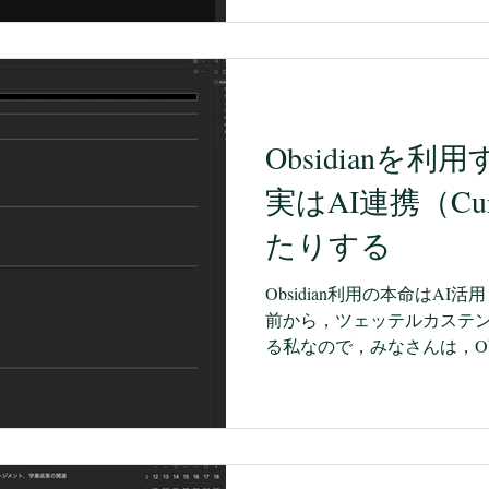
き出す，形式の基本形がMar
Markdownはなかなかに奥深
を取り入れることで，フロ
たり，Marpというツール
す。これはこれで，おもしろ
Obsidianを
Markdownが介在するの
AI→（Mermaid）図や（M
実はAI連携（Cu
成」というのが一括でスム
いと考える自分がいます。 
たりする
Markdownで作成されている
いう形ですね。 Obsidianや
Obsidian利用の本命はAI活
前に使っている方々は，私
前から，ツェッテルカステン（Ze
る私なので，みなさんは，Obs
れなのだろうと思っているか
それはそうなのですが，で
てきていたCosenseの環境
でに書いてきたように，Obsi
インがあって，思った以上