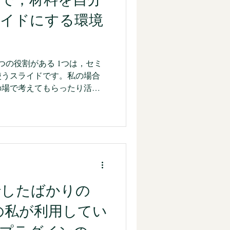
r5 C を購入し，今もそれを「紙の
ライドにする環境
います。 なぜ Xiaomi
たか きっかけはシンプルで，日常
。 Pad 7 Pro は手書き
d 版 iPad...
つの役割がある 1つは，セミ
使うスライドです。私の場合
の場で考えてもらったり活動
多く，あらかじめ決まった内
よいというものではありませ
統合・整理しつつ，促しやク
の都度足していく形になるの
は難しく，今後も手をかけて
は，長い文章や資料を，スライ
理解しやすくする使い方で
移行したばかりの
て話すときや，文科省の資
どを，自分用や少人数用に
心者の私が利用してい
たら楽だな，というニーズで
ば形にしてもらえると助かり