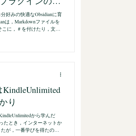
プラグインの紹
しかった：まじん式と生成AI
ら「まじん式スライド」が話題
みの快適なObsidianに育
iniとGoogle Apps
anは，Markdownファイルを
わせて，資料・PDF・長文などを
こに， # を付けたり，文字
sidianで指定した保管庫
士に簡単にリンクを張ることが
閲覧すると，リンクがあっ
その目的の場所にジャンプす
いますが，ホームページを作
て，このリンクをどのように
かなかに難しいことです。し
indleUnlimited
る場合は，相手のページを事
上で，そのページにリンクを
かり
。つまり，作られたページ
ことが前提です。しかも，こ
ndleUnlimitedから学んだ
ンクだけになり，ＢからＡへ
と思ったとき，インターネットか
ページからＡのページへリン
したが，一番学びを得たの
ん。 Obsidianの場合，も