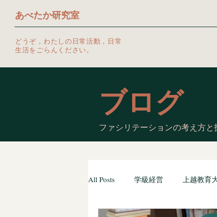
あべたか研究室
どうぞ，わたしの日常活動，日常
生活をごらんください。
ブログ
ファシリテーションの考え方と
All Posts
学級経営
上越教育