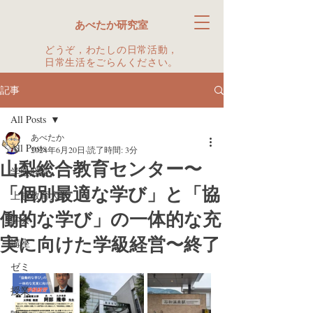
あべたか研究室
どうぞ，わたしの日常活動，
日常生活をごらんください。
記事
All Posts
あべたか
All Posts
2024年6月20日
読了時間: 3分
山梨総合教育センター〜
学級経営
「個別最適な学び」と「協
上越教育大学
働的な学び」の一体的な充
学会
実に向けた学級経営〜終了
講座
ゼミ
授業