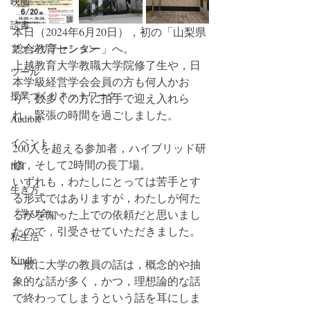
映画
読書
本日（2024年6月20日），初の「山梨県
総合教育センター」へ。
ファシリテーション
上越教育大学教職大学院修了生や，日
ツール
本学級経営学会会員の方も何人かお
授業づくりネットワーク
り，数多くの方に拍手で迎え入れら
れ，緊張の時間を過ごしました。
Audible
イベント
200人を超える参加者，ハイブリッド研
修，そして2時間の長丁場。
ICT
いずれも，わたしにとっては苦手とす
生き方
る形式ではありますが，わたしが何た
『学び合い』
るかを知った上での依頼だと思いまし
たので，引受させていただきました。
私生活
Kindle
一般に大学の教員の話は，概念的や抽
象的な話が多く，かつ，理想論的な話
で終わってしまうという話を耳にしま