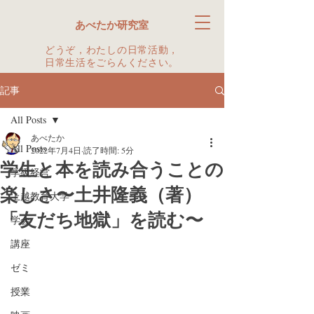
あべたか研究室
どうぞ，わたしの日常活動，
日常生活をごらんください。
記事
All Posts
あべたか
All Posts
2022年7月4日
読了時間: 5分
学生と本を読み合うことの
学級経営
楽しさ〜土井隆義（著）
上越教育大学
「友だち地獄」を読む〜
学会
講座
ゼミ
授業