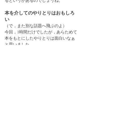
るというかあるのでしょうね。
本を介してのやりとりはおもしろ
い
（で，また別な話題へ飛ぶのよ）
今回，1時間だけでしたが，あらためて
本をもとにしたやりとりは面白いなぁ
と思いました。
基本，理屈や理論，講義を聞く授業だ
ったら，こうして本を読んできて自分
の経験や考えと重ね合わせて話し合う
ことのほうが数倍，実りがあるし，能
動的だと思います。
協同学習の世界には「LTD話し合い学
習法」というのだってあるしね。
問題は，本を揃えてみんなで読み進め
ることに学生が同意してくれるかどう
かということかなと思います。