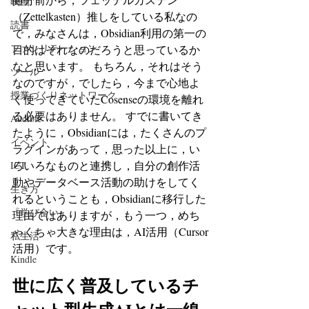
映画
（Zettelkasten）推しをしている私なの
読書
で，みなさんは，Obsidian利用の第一の
ファシリテーション
目的はそれなのだろうと思っているか
なと思います。 もちろん，それはそう
ツール
なのですが，でしたら，今まで心地よ
授業づくりネットワーク
く使ってきていたCosenseの環境を離れ
る必要はありません。 すでに書いてき
Audible
たように，Obsidianには，たくさんのプ
イベント
ラグインがあって，思った以上に，い
ろいろなものと連携し，自分の創作活
ICT
動やデータベース活動の助けをしてく
生き方
れるということも，Obsidianに移行した
『学び合い』
理由ではありますが，もう一つ，めち
ゃくちゃ大きな理由は，AI活用（Cursor
私生活
活用）です。
Kindle
世に広く普及しているチ