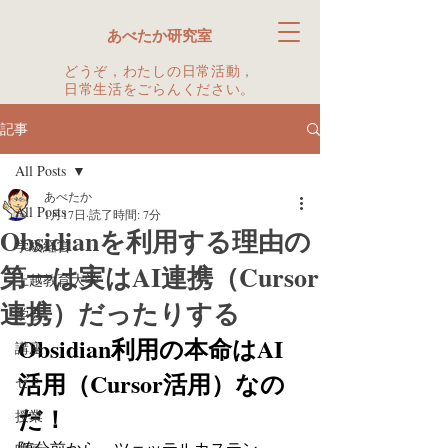
あべたか研究室
どうぞ，わたしの日常活動，
日常生活をごらんください。
記事
All Posts
あべたか
All Posts
1月17日
読了時間: 7分
Obsidianを利用する理由の
学級経営
第一は実はAI連携（Cursor
上越教育大学
連携）だったりする
学会
Obsidian利用の本命はAI
講座
活用（Cursor活用）なの
ゼミ
だ！
授業
随分前から，ツェッテルカステン