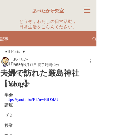
あべたか研究室
どうぞ，わたしの日常活動，
日常生活をごらんください。
記事
All Posts
あべたか
All Posts
2023年5月17日
読了時間: 2分
夫婦で訪れた厳島神社
学級経営
【Vlog】
上越教育大学
学会
https://youtu.be/Bl7nwBiD5kU
講座
ゼミ
授業