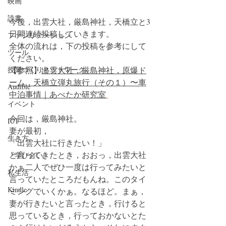
映画
読書
今後，出雲大社，厳島神社，天橋立と3
日間連続投稿していきます。
ファシリテーション
全体の流れは，下の投稿を参考にして
ツール
ください。
【参照】
出雲大社，厳島神社，原爆ド
授業づくりネットワーク
ーム，天橋立弾丸旅行（その１）〜車
Audible
中泊事情｜あべたか研究室
イベント
今回は，厳島神社。
ICT
妻が最初，
生き方
「出雲大社に行きたい！」
と言ってきたとき，おおっ，出雲大社
『学び合い』
かぁ二人でぜひ一度は行ってみたいと
私生活
言っていたところだもんね。このタイ
Kindle
ミングでいくかぁ。なるほど。まぁ，
妻が行きたいと言ったとき，行けると
思っているとき，行っておかないとた