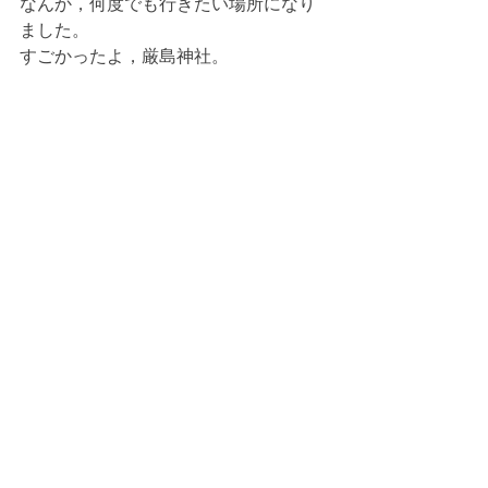
なんか，何度でも行きたい場所になり
ました。
すごかったよ，厳島神社。
感想
Vlog
生き方
私生活
最新記事
すべて表示