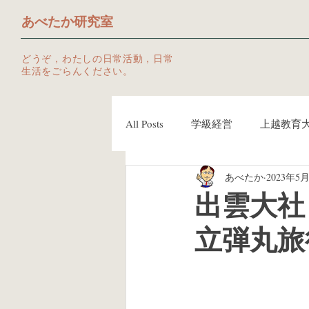
あべたか研究室
どうぞ，わたしの日常活動，日常
生活をごらんください。
All Posts
学級経営
上越教育
あべたか
2023年5
ツール
授業づくりネットワ
出雲大社
立弾丸旅
Kindle