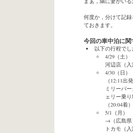
まぁ，隣に妻がいる
何度か，分けて記録
ておきます。
今回の車中泊に関
以下の行程でし
4/29（
河辺店（入
4/30（
（12:1
ミリーパー
ェリー乗り
（20:04着
5/1（月
→（広島県
トカモ（入浴