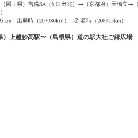
）　（岡山県）吉備SA（6:01出発）→（京都府）天橋立→
2）
m　出発時（207080kｍ）→到着時（208915km）
新潟県）上越妙高駅〜（島根県）道の駅大社ご縁広場