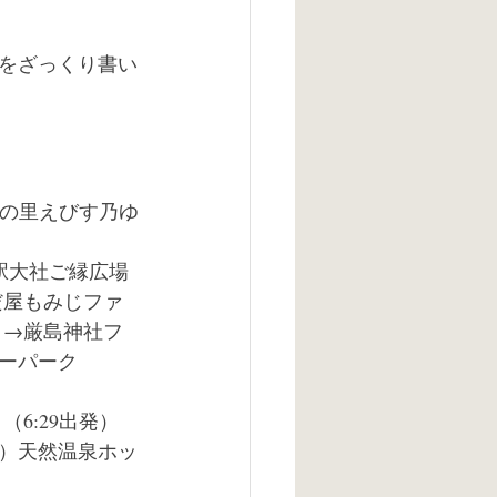
をざっくり書い
楽の里えびす乃ゆ
の駅大社ご縁広場
だ屋もみじファ
）→厳島神社フ
ーパーク
6:29出発）
）天然温泉ホッ