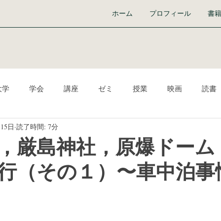
ホーム
プロフィール
書
大学
学会
講座
ゼミ
授業
映画
読書
月15日
読了時間: 7分
ーク
Audible
イベント
ICT
生き方
『学び
，厳島神社，原爆ドーム
行（その１）〜車中泊事