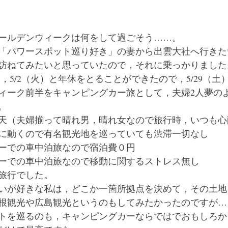
のゴールデンウィークは何をして過ごそう……。
「パワースポット巡り好き」の妻から出雲大社へ行きた
訪ねてみたいと思っていたので，それに乗っかりました
），5/2（火）と年休をとることができたので，5/29（土）
ィーク前半をキャンピングカー旅として，夫婦2人夢の
。
天（夫婦揃って晴れ男，晴れ女なので旅行時，いつも心
に動くので有名観光地を巡っていても渋滞一切なし
ーでの車中泊旅なので宿泊費０円
ーでの車中泊旅なので移動に関するストレス無し
旅行でした。
いが好きな私は，どこか一箇所拠点を決めて，その土地
根観光や広島観光というのもしてみたかったのですが…
トを巡るのも，キャンピングカーならではでおもしろか