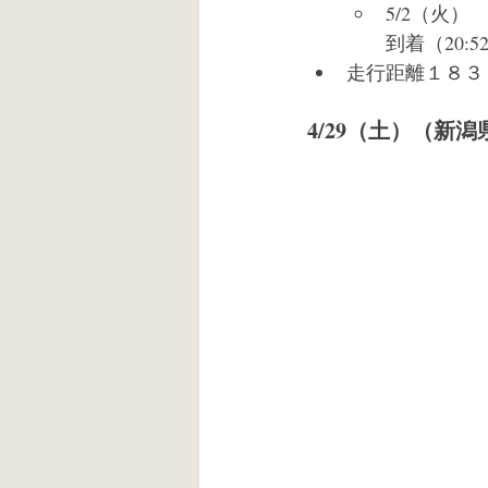
5/2（火
到着（20:5
走行距離１８３５k
4/29（土）（