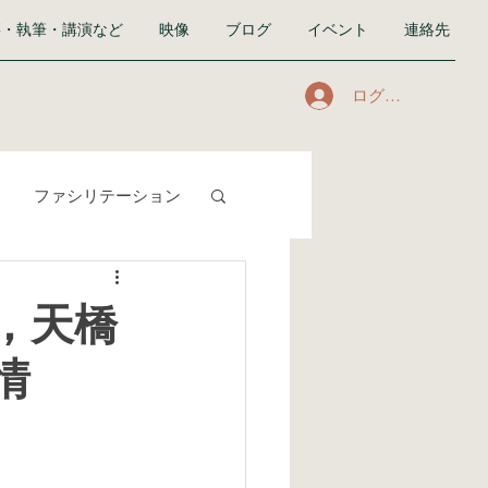
籍・執筆・講演など
映像
ブログ
イベント
連絡先
ログイン
ファシリテーション
合い』
私生活
，天橋
情