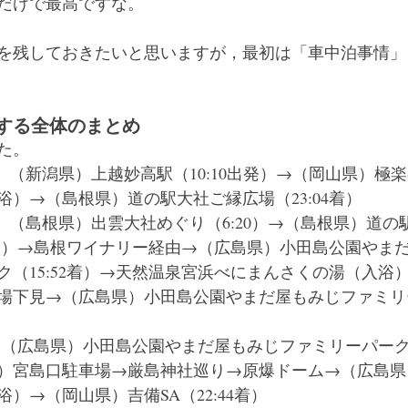
だけで最高ですな。
を残しておきたいと思いますが，最初は「車中泊事情」
する全体のまとめ
た。
土）　（新潟県）上越妙高駅（10:10出発）→（岡山県）極
浴）→（島根県）道の駅大社ご縁広場（23:04着）
日）　（島根県）出雲大社めぐり（6:20）→（島根県）道
1出発）→島根ワイナリー経由→（広島県）小田島公園やま
ク（15:52着）→天然温泉宮浜べにまんさくの湯（入浴
場下見→（広島県）小田島公園やまだ屋もみじファミリ
）
）　（広島県）小田島公園やまだ屋もみじファミリーパーク（
）宮島口駐車場→厳島神社巡り→原爆ドーム→（広島県
）→（岡山県）吉備SA（22:44着）