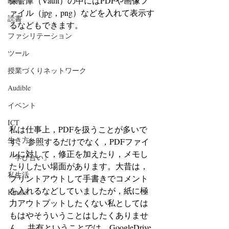
保管庫（Vault）の中にはPDFや画像フ
映画
ァイル（jpg，png）などを入れて表示す
読書
るなどもできます。
ファシリテーション
ツール
授業づくりネットワーク
Audible
イベント
ICT
私は仕事上，PDFを扱うことが多いで
生き方
す。 参照するだけでなく，PDFファイ
ルに対して，修正を加えたり，メモし
『学び合い』
たりしたい場面があります。大昔は，
私生活
プリントアウトして手書きでコメント
を入れるなどしていましたが，紙に極
Kindle
力アウトプットしたくない私としては
もはやそういうことはしたくありませ
ん。 共有ということでは，GoogleDrive