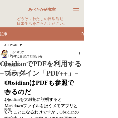
あべたか研究室
どうぞ，わたしの日常活動，
日常生活をごらんください。
記事
All Posts
あべたか
All Posts
1月12日
読了時間: 4分
ObsidianでPDFを利用する
学級経営
−プラグイン「PDF++」−
上越教育大学
ObsidianはPDFも参照で
学会
きるのだ
講座
Obsidianを大雑把に説明すると，
ゼミ
Markdownファイルを扱うメモアプリと
授業
いうことになるわけですが，Obsidianの