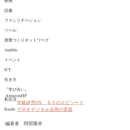
映画
読書
ファシリテーション
ツール
授業づくりネットワーク
Audible
イベント
ICT
生き方
『学び合い』
AmazonHP
私生活
学級経営DX　６０のエピソード
Kindle
で示すデジタル活用の実践
編著者　阿部隆幸