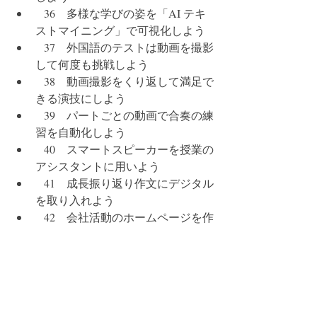
   36　多様な学びの姿を「AI テキ
ストマイニング」で可視化しよう
   37　外国語のテストは動画を撮影
して何度も挑戦しよう
   38　動画撮影をくり返して満足で
きる演技にしよう
   39　パートごとの動画で合奏の練
習を自動化しよう
   40　スマートスピーカーを授業の
アシスタントに用いよう
   41　成長振り返り作文にデジタル
を取り入れよう
   42　会社活動のホームページを作
って常時活動を進めよう
   43　アジャイルな係活動をクラウ
ドと＃（ハッシュタグ）で実現し
よう
   44　プログラミングで係活動を盛