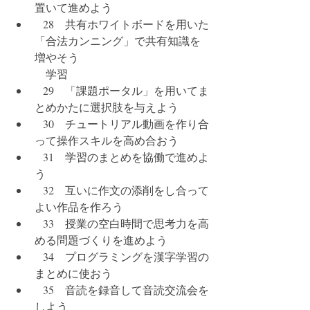
置いて進めよう
   28　共有ホワイトボードを用いた
「合法カンニング」で共有知識を
増やそう
  学習
   29　「課題ポータル」を用いてま
とめかたに選択肢を与えよう
   30　チュートリアル動画を作り合
って操作スキルを高め合おう
   31　学習のまとめを協働で進めよ
う
   32　互いに作文の添削をし合って
よい作品を作ろう
   33　授業の空白時間で思考力を高
める問題づくりを進めよう
   34　プログラミングを漢字学習の
まとめに使おう
   35　音読を録音して音読交流会を
しよう