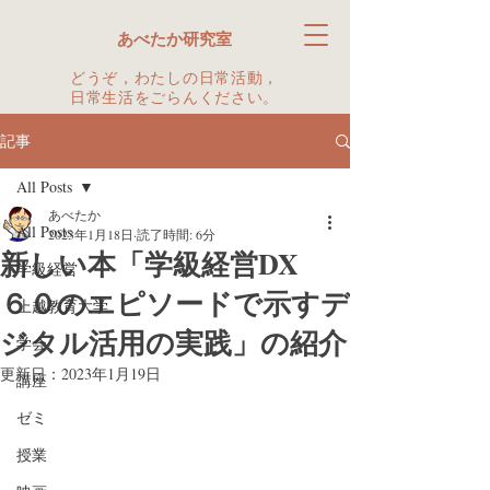
あべたか研究室
どうぞ，わたしの日常活動，
日常生活をごらんください。
記事
All Posts
あべたか
All Posts
2023年1月18日
読了時間: 6分
新しい本「学級経営DX
学級経営
６０のエピソードで示すデ
上越教育大学
ジタル活用の実践」の紹介
学会
更新日：
2023年1月19日
講座
ゼミ
授業