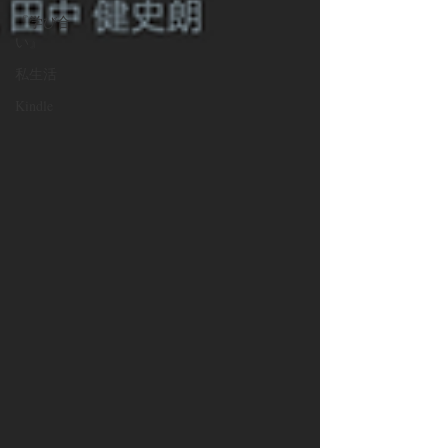
『学び合
い』
私生活
Kindle