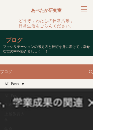
あべたか研究室
どうぞ，わたしの日常活動，
日常生活をごらんください。
ブログ
ファシリテーションの考え方と技術を身に着けて，幸せ
な世の中を築きましょう！！
ブログ
All Posts
All Posts
学級経営
上越教育大
学
学会