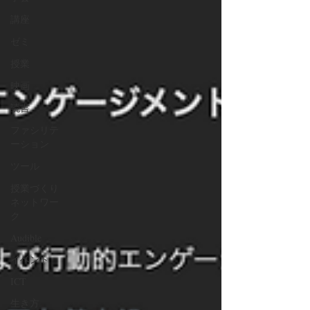
講座
ゼミ
授業
映画
読書
ファシリテ
ーション
ツール
授業づくり
ネットワー
ク
Audible
イベント
ICT
生き方