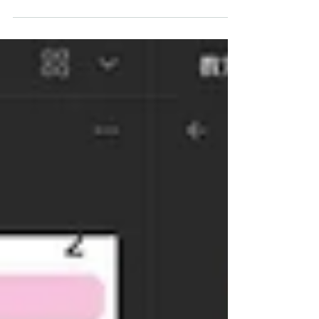
Zotero Integrationを用いて，ある論文の情報
をObsidianに取り込んだ様子） （上の図は，
論文管理ソフトZotero。２つ上のObsidianに
取り込んだ論文がZoteroに収められている様
子。普段は，このZoteroで論文を管理してい
て，必要なときにObsidianに取り込む。） 私
は，仕事，私生活，全ての情報をリンクでつ
なげることで，自分の意識上では見つけられ
ない，考えられないことを，見つけることが
できるようになっていると思っています。
ですから，自分が興味ある，必要のある，論
文情報も気軽にObsidianの中でやりとりでき
るようにしておくと便利だなと思っていま
す。 従来も，Mendeleyという論文管理ソフ
トで論文を管理していたのですが，どうして
も，引っ張ってきておきたいという論文に関
しレは，別途，Cosenseに情報をコピペして
おいたのでした。 Obsidianはここのつながり
もさすがにフォローしているらしく，Zotero