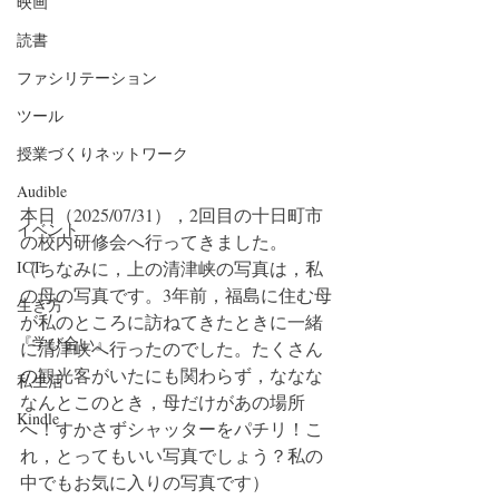
映画
読書
ファシリテーション
ツール
授業づくりネットワーク
Audible
本日（2025/07/31），2回目の十日町市
イベント
の校内研修会へ行ってきました。
（ちなみに，上の清津峡の写真は，私
ICT
の母の写真です。3年前，福島に住む母
生き方
が私のところに訪ねてきたときに一緒
『学び合い』
に清津峡へ行ったのでした。たくさん
の観光客がいたにも関わらず，ななな
私生活
なんとこのとき，母だけがあの場所
Kindle
へ！すかさずシャッターをパチリ！こ
れ，とってもいい写真でしょう？私の
中でもお気に入りの写真です）