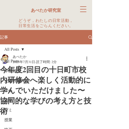
あべたか研究室
どうぞ，わたしの日常活動，
日常生活をごらんください。
記事
All Posts
あべたか
All Posts
2025年7月31日
読了時間: 2分
今年度2回目の十日町市校
学級経営
内研修会へ楽しく活動的に
上越教育大学
学んでいただけました〜
学会
協同的な学びの考え方と技
講座
術
ゼミ
授業