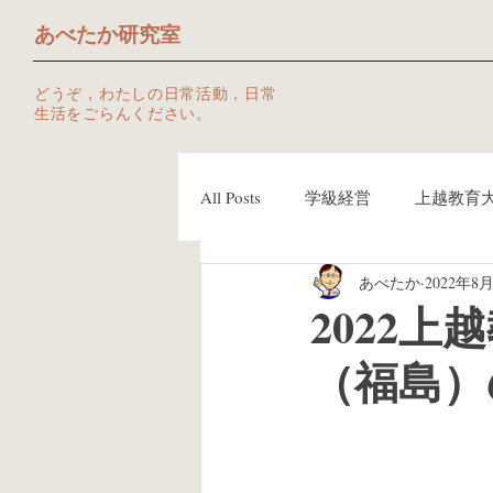
あべたか研究室
どうぞ，わたしの日常活動，日常
生活をごらんください。
All Posts
学級経営
上越教育
あべたか
2022年8
ツール
授業づくりネットワ
2022
（福島）
Kindle