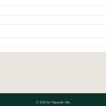
自律した学び手を育てようと
中学
平塚市の算数部会で自由進度
上」
学習を学ぶために招かれまし
味関
た〜質問が延々と続く感じで
まさに先生たちが自律した学
び手でした〜
© 2022 by Takayuki Abe