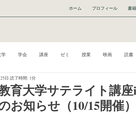
ホーム
プロフィール
書
大学
学会
講座
ゼミ
授業
映画
読書
月25日
読了時間: 1分
ーク
Audible
イベント
ICT
生き方
『学び
上越教育大学サテライト講座
のお知らせ（10/15開催