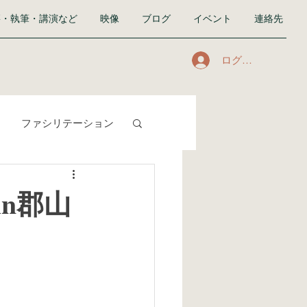
籍・執筆・講演など
映像
ブログ
イベント
連絡先
ログイン
ファシリテーション
合い』
私生活
in郡山
）