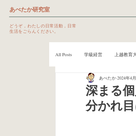
あべたか研究室
どうぞ，わたしの日常活動，日常
生活をごらんください。
All Posts
学級経営
上越教育
あべたか
2024年4
ツール
授業づくりネットワ
深まる個
分かれ目
Kindle