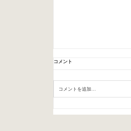
コメント
コメントを追加…
自律した学び手を育てようと
平塚市の算数部会で自由進度
学習を学ぶために招かれまし
た〜質問が延々と続く感じで