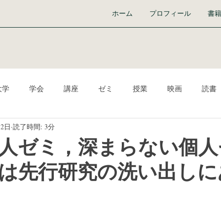
ホーム
プロフィール
書
大学
学会
講座
ゼミ
授業
映画
読書
月2日
読了時間: 3分
ーク
Audible
イベント
ICT
生き方
『学び
人ゼミ，深まらない個人
は先行研究の洗い出しに