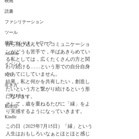
映画
読書
ファシリテーション
ツール
授業づくりネットワーク
自ら飛び込んでいくコミュニケーショ
ンがどうも苦手で，半ばあきらめてい
Audible
る私としては，広くたくさんの方と関
イベント
わり続ける……という形での自分自身
をあてにしていません。
ICT
結果，私と何かを共有したい，創造し
生き方
たいという方と繋がり続けるという形
『学び合い』
になります。
そして，歳を重ねるたびに「縁」をよ
私生活
り実感するようになっていきます。
Kindle
この日（2025年7月15日）「縁」という
人生はおもしろいなぁとほとほと感じ