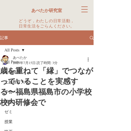
あべたか研究室
どうぞ，わたしの日常活動，
日常生活をごらんください。
記事
All Posts
あべたか
All Posts
2025年7月15日
読了時間: 3分
歳を重ねて「縁」でつなが
学級経営
っていることを実感す
上越教育大学
る〜福島県福島市の小学校
学会
校内研修会で
講座
ゼミ
授業