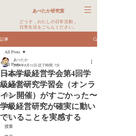
あべたか研究室
どうぞ，わたしの日常活動，
日常生活をごらんください。
記事
All Posts
あべたか
All Posts
2024年8月31日
読了時間: 7分
日本学級経営学会第4回学
学級経営
級経営研究学習会（オンラ
上越教育大学
イン開催）がすごかった〜
学会
学級経営研究が確実に動い
講座
ていることを実感する
ゼミ
授業