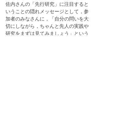
佐内さんの「先行研究」に注目すると
いうことの隠れメッセージとして，参
加者のみなさんに，「自分の問いを大
切にしながら，ちゃんと先人の実践や
研究をまずは見てみましょう」という
ことでもあると受け止めました。
時々，教育実践の中に簡単に先行研究
や選考実践が見つけられるにも関わら
ず，それらをせずにさも自分が開発し
た，考えたような研究や実践として発
表してしまう方がいます（自分にも戒
め）。ちゃんと手続きを踏みたいです
ね。
もし，佐内先生の講評を聞いて，「研
究ってやっぱりとっても難しいや」っ
て思って，引いてしまった方がいらし
たら残念なことです。4人の発表者は，
研究をして発表をして，だからこそ佐