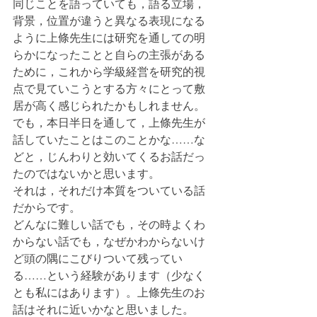
同じことを語っていても，語る立場，
背景，位置が違うと異なる表現になる
ように上條先生には研究を通しての明
らかになったことと自らの主張がある
ために，これから学級経営を研究的視
点で見ていこうとする方々にとって敷
居が高く感じられたかもしれません。
でも，本日半日を通して，上條先生が
話していたことはこのことかな……な
どと，じんわりと効いてくるお話だっ
たのではないかと思います。
それは，それだけ本質をついている話
だからです。
どんなに難しい話でも，その時よくわ
からない話でも，なぜかわからないけ
ど頭の隅にこびりついて残ってい
る……という経験があります（少なく
とも私にはあります）。上條先生のお
話はそれに近いかなと思いました。