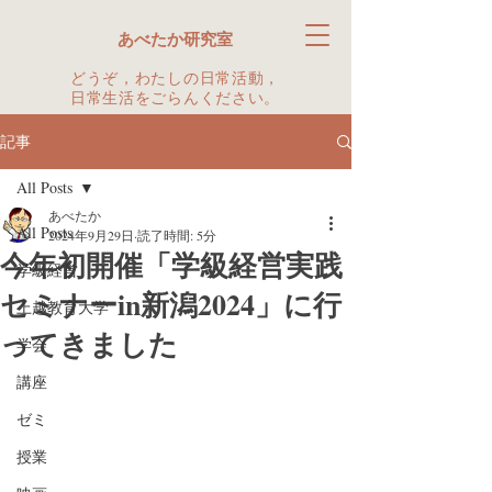
あべたか研究室
どうぞ，わたしの日常活動，
日常生活をごらんください。
記事
All Posts
あべたか
All Posts
2024年9月29日
読了時間: 5分
今年初開催「学級経営実践
学級経営
セミナーin新潟2024」に行
上越教育大学
ってきました
学会
講座
ゼミ
授業