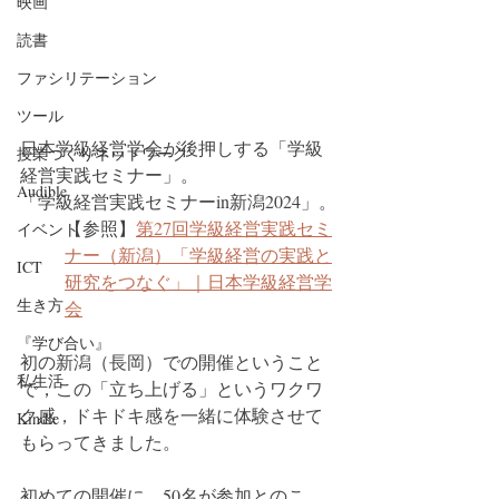
映画
読書
ファシリテーション
ツール
日本学級経営学会が後押しする「学級
授業づくりネットワーク
経営実践セミナー」。
Audible
「学級経営実践セミナーin新潟2024」。
【参照】​
第27回学級経営実践セミ
イベント
ナー（新潟）「学級経営の実践と
ICT
研究をつなぐ」｜日本学級経営学
生き方
会
『学び合い』
初の新潟（長岡）での開催ということ
私生活
で，この「立ち上げる」というワクワ
ク感，ドキドキ感を一緒に体験させて
Kindle
もらってきました。
初めての開催に，50名が参加とのこ