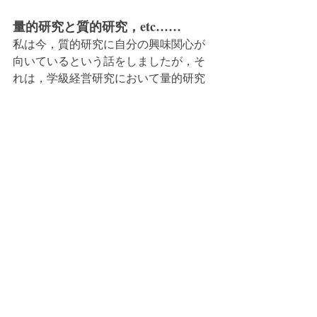
量的研究と質的研究，etc……
私は今，質的研究に自分の興味関心が
向いているという話をしましたが，そ
れは，学級経営研究において量的研究
が必要ないということではありませ
ん。
様々な研究が必要です。それらが影響
し合って，関係し合って，物事を見て
いくことができるからです。「私は
今」ということを話しただけです。
量的研究と質的研究ということで言え
ば，「研究」という言葉の響きから実
証主義が背景にある自然科学を「研
究」だと思い込んでいる方からする
と，量的研究が上で質的研究が下と考
える方がいるようです。そうじゃな
く，量的研究と質的研究は別物だと捉