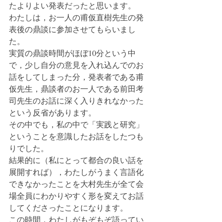
たよりよい発表だったと思います。
わたしは，お一人の甫仮直樹先生の発
表後の鼎談に参加させてもらいまし
た。
実質の鼎談時間がほぼ10分という中
で，少し自分の意見を入れ込んでのお
話をしてしまった分，発表者である甫
仮先生，鼎談者のお一人である前田考
司先生のお話に深く入りきれなかった
という反省があります。
その中でも，私の中で「実践と研究」
ということを意識したお話をしたつも
りでした。
結果的に（私にとって都合の良い話を
展開すれば），わたしがうまく言語化
できなかったことを大村先生が全て会
場全員にわかりやすく形を変えてお話
してくださったことになります。
この時間，わたしがもぞもぞ語ってい