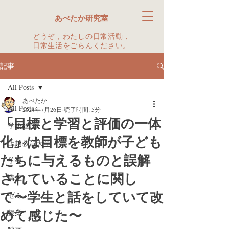
あべたか研究室
どうぞ，わたしの日常活動，
日常生活をごらんください。
記事
All Posts
あべたか
All Posts
2024年7月26日
読了時間: 5分
「目標と学習と評価の一体
学級経営
化」は目標を教師が子ども
上越教育大学
たちに与えるものと誤解
学会
されていることに関し
講座
て〜学生と話をしていて改
ゼミ
めて感じた〜
授業