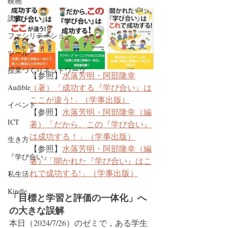
映画
読書
ファシリテーション
ツール
授業づくりネットワーク
【参照】
水落芳明・阿部隆幸
（著）「成功する『学び合い』は
Audible
ここが違う!」（学事出版）
イベント
【参照】
水落芳明・阿部隆幸（編
ICT
著）「だから、この『学び合い』
は成功する！」（学事出版）
生き方
【参照】
水落芳明・阿部隆幸（編
『学び合い』
著）「開かれた『学び合い』はこ
れで成功する!」（学事出版）
私生活
Kindle
「目標と学習と評価の一体化」へ
の大きな誤解
本日（2024/7/26）のゼミで，ある学生