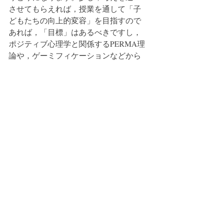
させてもらえれば，授業を通して「子
どもたちの向上的変容」を目指すので
あれば，「目標」はあるべきですし，
ポジティブ心理学と関係するPERMA理
論や，ゲーミフィケーションなどから
しても「目標」を子どもたちと共有で
きて，初めてウェルビーイングへ向か
うことができますし，モチベーション
が向上しますし，マイクロフローの世
界へと導くこともできると考えます。
そうすることで，子どもたちは主体的
な学びができる環境が整うわけです。
本日，学生とのやり取りで，そうだな
ぁ，誤解されているなぁとあらためて
気づくことができて，こうしてブログ
に書き残すことができました。
学生との対話，ありがたいです。