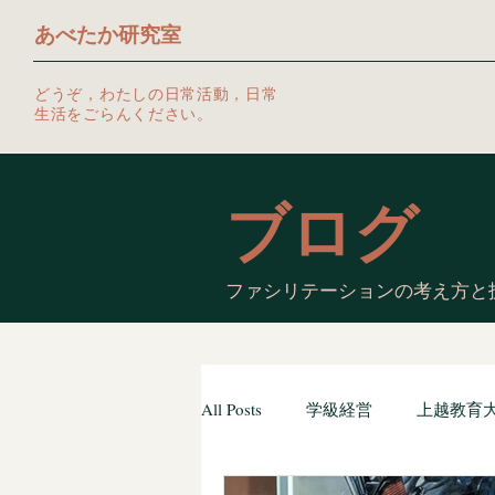
あべたか研究室
どうぞ，わたしの日常活動，日常
生活をごらんください。
ブログ
ファシリテーションの考え方と
All Posts
学級経営
上越教育