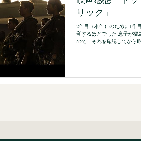
特な世界館を持つ龍騎も好
リック」
ーズ全体の評価という意味
のクウガが別格だった、とい
2作目（本作）のために1作
トとクウガが特別だった理由
覚するほどでした 息子が福
く「1話ごとにエピソードや
ので，それを確認してから
に加え、クウガ・アギトは1
一人で見ました。 息子とは
に見るようにしているか，
いに感想を交換する...