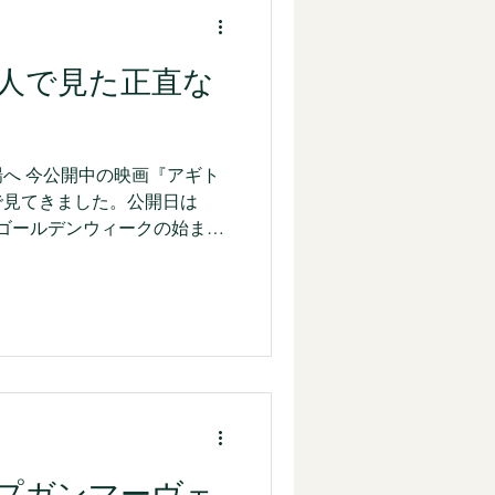
合い』
私生活
人で見た正直な
へ 今公開中の映画『アギト
で見てきました。公開日は
）。ゴールデンウィークの始まり
に息子と大阪で過ごす予定で
重なるので、一緒に見に行こ
らはずいぶん冷たい声で返さ
だに仮面ライダー仮面ライダ
人になりなよ。 しょぼんと
ます。昔は一緒に仮面ライダ
う息子の中では薄れてしまっ
。息子といえば、仮面ライダ
は何かと聞かれると、夢中だ
プガンマーヴェ
りだったと思います。私は独