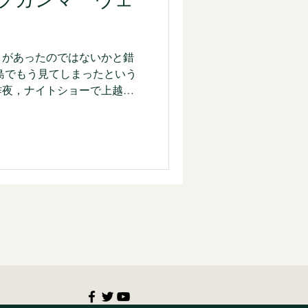
きですが、ストーリーやシリ
では、やはりアギトとその前
うのが私の感覚です。 アギ
目があったのではないかと錯
 昭和の仮面ライダーから続
島でもう見てしまったという
伏線のつながりがある」構造
昨夜，ナイトショーで上越で
作品完結型が当た
映画仲間で，できるだけ一緒
もし，別々に見たとしても互