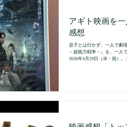
ーク
Audible
イベント
ICT
生き方
『学び
アギト映画を一
感想
息子とは行かず、一人で劇場
－超能力戦争－』を、一人
2026年4月29日（水・祝
頃で、ちょうどそのあたり
した。映画の公開と日程が
うと伝えたところ、息子か
れました。 お父さん、いま
ー言ってるんだ。もう少し大
してしまったのを覚えてい
ーを楽しんでいたのに、も
たのかな、という感じです
ーでいちばん面白かったの
映画感想「トッ
ったのはカブトや電王あた