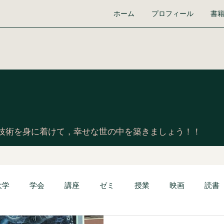
ホーム
プロフィール
書
技術を身に着けて，幸せな世の中を築きましょう！！
大学
学会
講座
ゼミ
授業
映画
読書