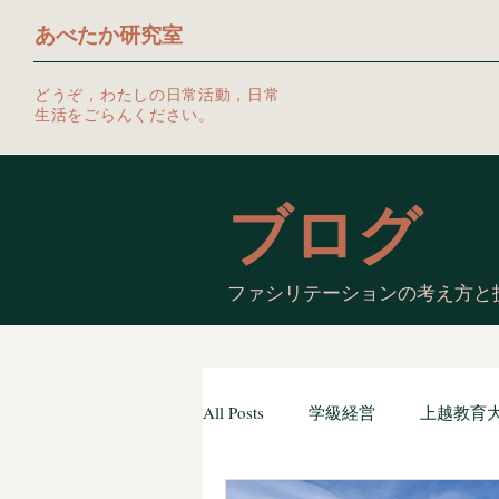
あべたか研究室
どうぞ，わたしの日常活動，日常
生活をごらんください。
ブログ
ファシリテーションの考え方と
All Posts
学級経営
上越教育