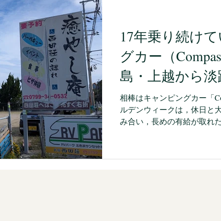
ーク
Audible
イベント
ICT
生き方
『学び
17年乗り続け
グカー（Compa
島・上越から淡
てきました
相棒はキャンピングカー「Com
ルデンウィークは，休日と
み合い，長めの有給が取れ
ど，夫婦で「行ってみたい
になりました。その前後に
比叡山延暦寺なども回ってい
ピングカーの Compass D
息子が小学校1年生の頃にロ
現金一括で買えるまで待つ
を楽しめる年齢を逃すだろ
る範囲の頭金に加えてロー