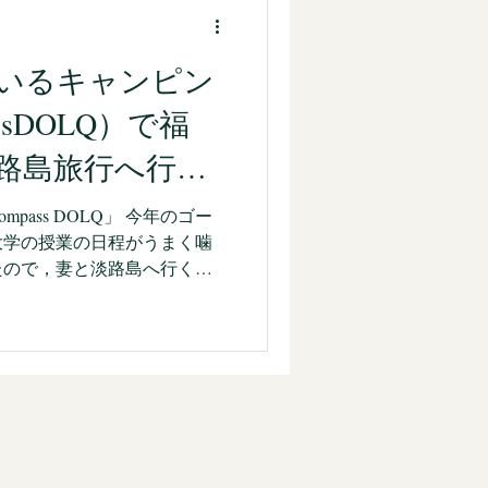
合い』
私生活
ているキャンピン
ssDOLQ）で福
路島旅行へ行っ
pass DOLQ」 今年のゴー
大学の授業の日程がうまく噛
たので，妻と淡路島へ行くな
こと」をかなり満喫できる旅
は彦根城や関ヶ原古戦場跡，
ます。 旅の相棒は，キャン
OLQ（コンパス ドルク） です。
ーンを組んで購入しました。
と，息子がキャンピングカー
うという見立てのもと，出せ
ンで決めました。結果とし