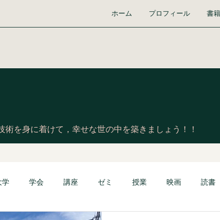
ホーム
プロフィール
書
技術を身に着けて，幸せな世の中を築きましょう！！
大学
学会
講座
ゼミ
授業
映画
読書