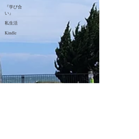
『学び合
い』
私生活
Kindle