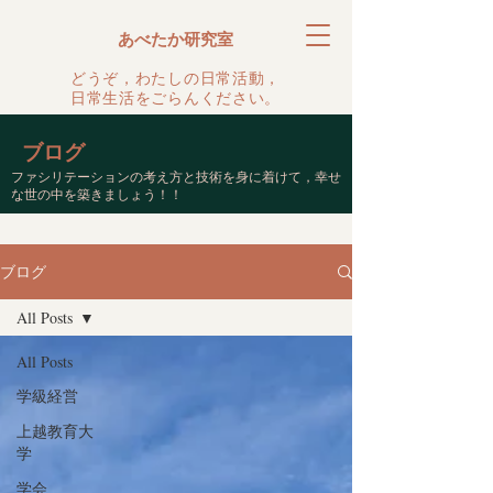
あべたか研究室
どうぞ，わたしの日常活動，
日常生活をごらんください。
ブログ
ファシリテーションの考え方と技術を身に着けて，幸せ
な世の中を築きましょう！！
ブログ
All Posts
All Posts
学級経営
上越教育大
学
学会