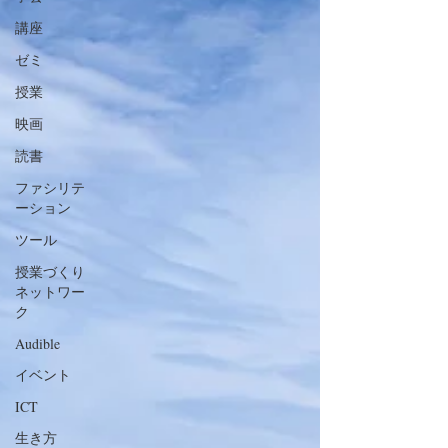
講座
ゼミ
授業
映画
読書
ファシリテ
ーション
ツール
授業づくり
ネットワー
ク
Audible
イベント
ICT
生き方